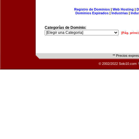
Registro de Dominios
|
Web Hosting
|
D
Dominios Expirados
|
Industrias
|
Indu
Categorías de Dominio:
[Pág. princi
** Precios expre
© 2002/2022 Solo10.com