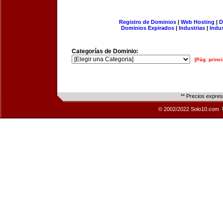
Registro de Dominios
|
Web Hosting
|
D
Dominios Expirados
|
Industrias
|
Indu
Categorías de Dominio:
[Pág. princi
** Precios expre
© 2002/2022 Solo10.com