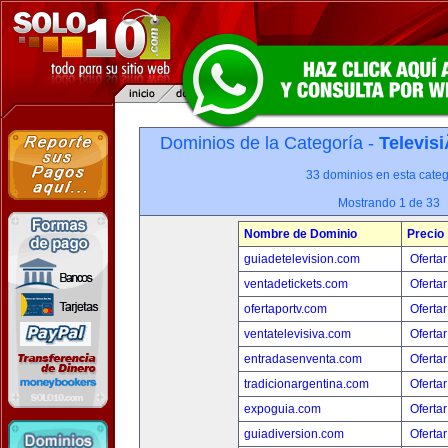
Dominios de la Categoría -
Televis
33 dominios en esta categ
Mostrando 1 de 33
Nombre de Dominio
Precio
guiadetelevision.com
Ofertar
ventadetickets.com
Ofertar
ofertaportv.com
Ofertar
ventatelevisiva.com
Ofertar
entradasenventa.com
Ofertar
tradicionargentina.com
Ofertar
expoguia.com
Ofertar
guiadiversion.com
Ofertar