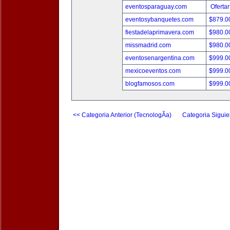
eventosparaguay.com
Ofertar
eventosybanquetes.com
$879.
fiestadelaprimavera.com
$980.
missmadrid.com
$980.
eventosenargentina.com
$999.
mexicoeventos.com
$999.
blogfamosos.com
$999.
<< Categoria Anterior (TecnologÃ­a)
Categoria Siguie