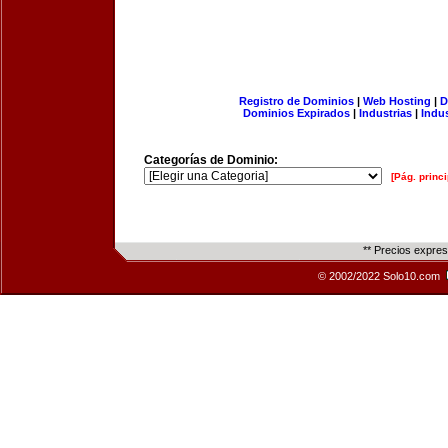
Registro de Dominios
|
Web Hosting
|
D
Dominios Expirados
|
Industrias
|
Indu
Categorías de Dominio:
[Pág. princi
** Precios expre
© 2002/2022 Solo10.com